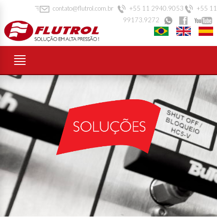
contato@flutrol.com.br
+55 11 2940.9053
+55 11
99173.9272