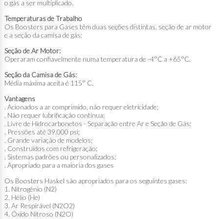
o gás a ser multiplicado.
Temperaturas de Trabalho
Os Boosters para Gases têm duas seções distintas, seção de ar motor
e a seção da camisa de gás:
Seção de Ar Motor:
Operaram confiavelmente numa temperatura de -4°C a +65°C.
Seção da Camisa de Gás:
Média máxima aceita é 115° C.
Vantagens
. Acionados a ar comprimido, não requer eletricidade;
. Não requer lubrificação contínua;
. Livre de Hidrocarbonetos - Separação entre Ar e Seção de Gás;
. Pressões até 39.000 psi;
. Grande variação de modelos;
. Construídos com refrigeração;
. Sistemas padrões ou personalizados;
. Apropriado para a maioria dos gases
Os Boosters Haskel são apropriados para os seguintes gases:
1. Nitrogênio (N2)
2. Hélio (He)
3. Ar Respirável (N2O2)
4. Óxido Nitroso (N2O)