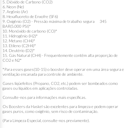
5. Dióxido de Carbono (CO2)
6. Neon (Ne)
7. Argônio (Ar)
8. Hexafluoreto de Enxofre (SF6)
9. Oxigênio (O2) - Pressão máxima de trabalho segura 345
BAR(5.000 PSI)*
10. Monóxido de carbono (CO)*
11. Hidrogênio (H2)*
12. Metano (CH4)*
13. Etileno (C2H4)*
14. Deutério (D2)*
15. Gás Natural (CH4) - Frequentemente contêm alta proporção de
CO2 e N2*
*Para esses gases(10-15) o booster deve operar em uma área segura e
ventilação encanada para controle de ambiente.
Gases liqüefeitos (Propano, CO2, etc.) podem ser bombeados como
gases ou líquidos em aplicações controladas.
Consulte-nos para informações mais específicas.
Os Boosters da Haskel são excelentes para limpeza e podem operar
gases puros, como oxigênio, sem risco de contaminação.
(Para Limpeza Especial, consulte-nos previamente).