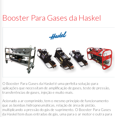
Booster Para Gases da Haskel
O Booster Para Gases da Haskel é uma perfeita solução para
aplicações que necessitam de amplificação de gases, teste de pressão,
transferências de gases, injeção e muito mais.
Acionado a ar comprimido, tem o mesmo princípio de funcionamento
que as bombas hidropneumáticas, relação de área de pistão,
multiplicando a pressão do gás de suprimento. O Booster Para Gases
da Haskel tem duas entradas de gás, uma para o ar motor e outra para