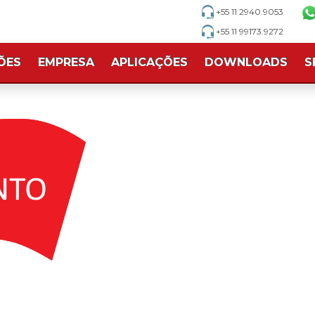
+55 11 2940.9053
+55 11 99173.9272
ÕES
EMPRESA
APLICAÇÕES
DOWNLOADS
S