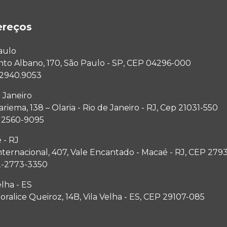
ereços
aulo
anto Albano, 170, São Paulo - SP, CEP 04296-000
1 2940.9053
 Janeiro
riema, 138 – Olaria - Rio de Janeiro - RJ, Cep 21031-550
1 2560-9095
 - RJ
nternacional, 407, Vale Encantado - Macaé - RJ, CEP 279
2-2773-3350
elha - ES
ralice Queiroz, 14B, Vila Velha - ES, CEP 29107-085