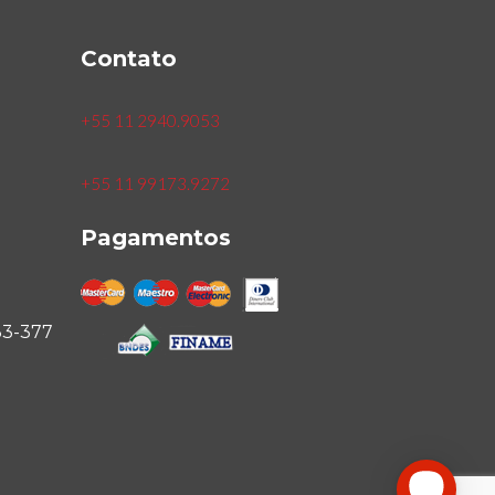
Contato
+55 11 2940.9053
+55 11 99173.9272
Pagamentos
33-377