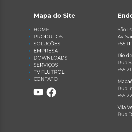
Mapa do Site
End
HOME
São P
PRODUTOS
Av. S
SOLUÇÕES
+55 1
EMPRESA
Rio de
DOWNLOADS
Rua Sa
SERVIÇOS
+55 2
TV FLUTROL
CONTATO
Macaé
Rua I
+55 2
Vila V
Rua Do