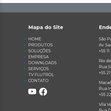
Mapa do Site
End
HOME
São P
PRODUTOS
Av. S
SOLUÇÕES
+55 1
EMPRESA
Rio de
DOWNLOADS
Rua Sa
SERVIÇOS
+55 2
TV FLUTROL
CONTATO
Macaé
Rua I
+55 2
Vila V
Rua Do