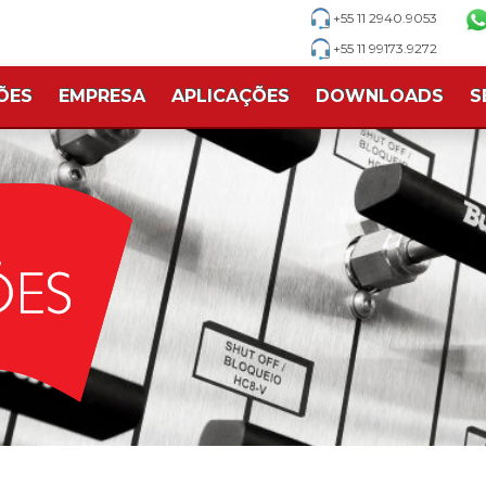
+55 11 2940.9053
+55 11 99173.9272
ÕES
EMPRESA
APLICAÇÕES
DOWNLOADS
S