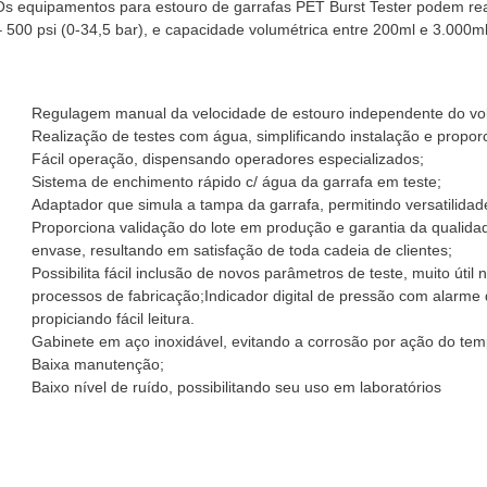
Os equipamentos para estouro de garrafas PET Burst Tester podem real
– 500 psi (0-34,5 bar), e capacidade volumétrica entre 200ml e 3.000m
Regulagem manual da velocidade de estouro independente do vol
Realização de testes com água, simplificando instalação e propo
Fácil operação, dispensando operadores especializados;
Sistema de enchimento rápido c/ água da garrafa em teste;
Adaptador que simula a tampa da garrafa, permitindo versatilidade
Proporciona validação do lote em produção e garantia da qualid
envase, resultando em satisfação de toda cadeia de clientes;
Possibilita fácil inclusão de novos parâmetros de teste, muito út
processos de fabricação;Indicador digital de pressão com alarme
propiciando fácil leitura.
Gabinete em aço inoxidável, evitando a corrosão por ação do temp
Baixa manutenção;
Baixo nível de ruído, possibilitando seu uso em laboratórios