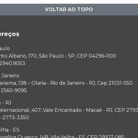
VOLTAR AO TOPO
ereços
aulo
anto Albano, 170, São Paulo - SP, CEP 04296-000
1 2940.9053
 Janeiro
riema, 138 – Olaria - Rio de Janeiro - RJ, Cep 21031-550
1 2560-9095
 - RJ
nternacional, 407, Vale Encantado - Macaé - RJ, CEP 279
2-2773-3350
elha - ES
ralice Queiroz, 14B, Vila Velha - ES, CEP 29107-085