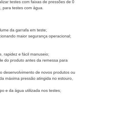
izar testes com faixas de pressões de 0
l, para testes com água.
ume da garrafa em teste;
rcionando maior segurança operacional;
, rapidez e fácil manuseio;
ade do produto antes da remessa para
il no desenvolvimento de novos produtos ou
 da máxima pressão atingida no estouro,
o e da água utilizada nos testes;