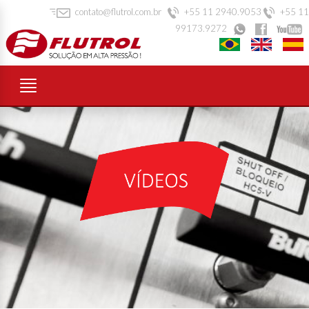
contato@flutrol.com.br
+55 11 2940.9053
+55 11
99173.9272