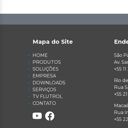
Mapa do Site
End
HOME
São P
PRODUTOS
Av. S
SOLUÇÕES
+55 1
EMPRESA
Rio de
DOWNLOADS
Rua Sa
SERVIÇOS
+55 2
TV FLUTROL
CONTATO
Macaé
Rua I
+55 2