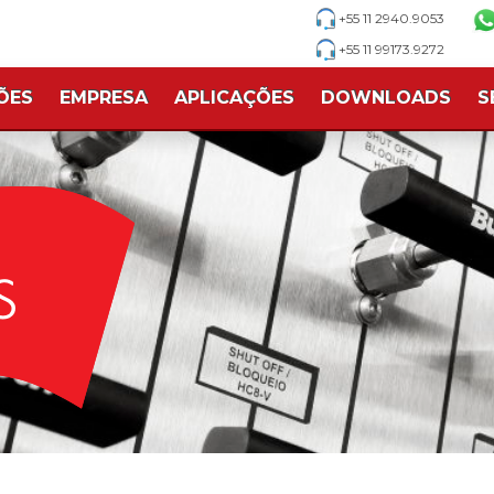
+55 11 2940.9053
+55 11 99173.9272
ÕES
EMPRESA
APLICAÇÕES
DOWNLOADS
S