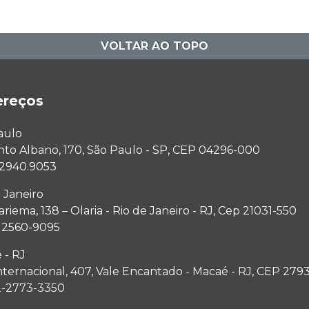
VOLTAR AO TOPO
ereços
aulo
anto Albano, 170, São Paulo - SP, CEP 04296-000
1 2940.9053
 Janeiro
riema, 138 – Olaria - Rio de Janeiro - RJ, Cep 21031-550
1 2560-9095
 - RJ
nternacional, 407, Vale Encantado - Macaé - RJ, CEP 279
2-2773-3350